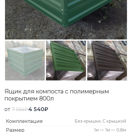
Ящик для компоста с полимерным
покрытием 800л
от
4 540
₽
7 564
₽
Комплектация
Без крышки, С крышкой
Размер
1м — 1м — 0,8м