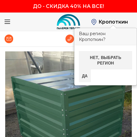
ДО
-
СКИДКА 40% НА ВСЕ!
Кропоткин
Ваш регион
0
8 (800) 600-83-54
Кропоткин?
НЕТ, ВЫБРАТЬ
-40%
РЕГИОН
ДА