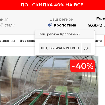
ДО
-
СКИДКА 40% НА ВСЕ!
Еже
ания.
Ваш регион:
й стали.
Кропоткин
9:00-21
Ваш регион Кропоткин?
омпании
Доставка и оплата
Покупателям
Контакты
НЕТ, ВЫБРАТЬ РЕГИОН
ДА
-40%