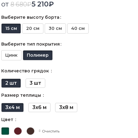
от
5 210
₽
8 680
₽
Выберите высоту борта
15 см
20 см
30 см
40 см
Выберите тип покрытия
Цинк
Полимер
Количество грядок
2 шт
3 шт
Размер теплицы
3х4 м
3х6 м
3х8 м
Цвет
Очистить