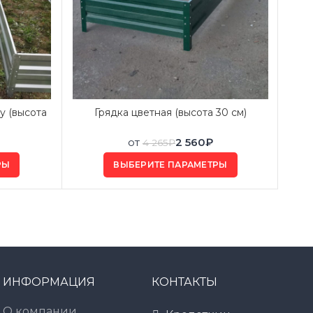
у (высота
Грядка цветная (высота 30 см)
Ра
от
2 560
₽
4 265
₽
РЫ
ВЫБЕРИТЕ ПАРАМЕТРЫ
ИНФОРМАЦИЯ
КОНТАКТЫ
О компании