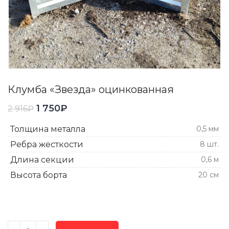
Клумба «Звезда» оцинкованная
1 750
₽
2 916
₽
Толщина металла
0,5 мм
Ребра жесткости
8 шт.
Длина секции
0,6 м
Высота борта
20 см