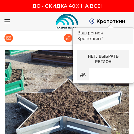
ДО
-
СКИДКА 40% НА ВСЕ!
Кропоткин
Ваш регион
0
8 (800) 600-83-54
Кропоткин?
НЕТ, ВЫБРАТЬ
-40%
РЕГИОН
ДА