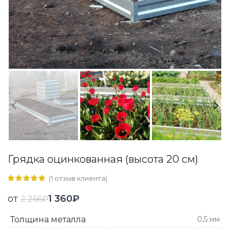
Грядка оцинкованная (высота 20 см)
(
1
отзыв клиента)
от
1 360
₽
2 266
₽
Толщина металла
0,5 мм