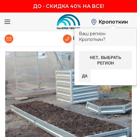
ДО
-
СКИДКА 40% НА ВСЕ!
Кропоткин
Ваш регион
0
8 (800) 600-83-54
Кропоткин?
НЕТ, ВЫБРАТЬ
-40%
РЕГИОН
ДА