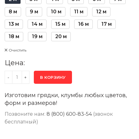
8 м
9 м
10 м
11 м
12 м
13 м
14 м
15 м
16 м
17 м
18 м
19 м
20 м
Очистить
Цена:
В КОРЗИНУ
Изготовим грядки, клумбы любых цветов,
форм и размеров!
Позвоните нам:
8 (800) 600-83-54
(звонок
бесплатный)